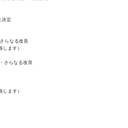
性決定
・さらなる改良
します）
応・さらなる改良
します）