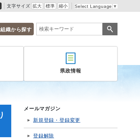
黒
文字サイズ
拡大
標準
縮小
Select Language
▼
組織から探す
県政情報
メールマガジン
り
新規登録・登録変更
登録解除