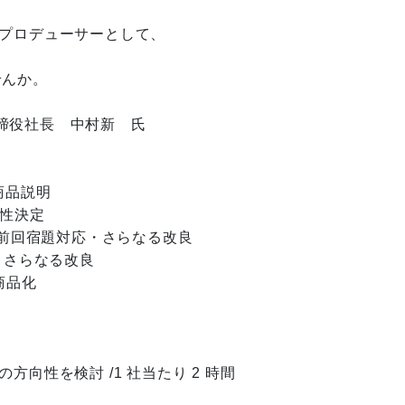
業プロデューサーとして、
。
せんか。
締役社長 中村新 氏
商品説明
向性決定
）前回宿題対応・さらなる改良
・さらなる改良
商品化
）
を検討 /1 社当たり 2 時間