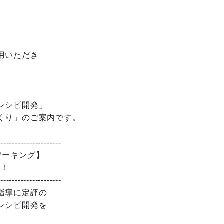
用いただき
レシピ開発」
くり」のご案内です。
----------------------
ワーキング】
催！
----------------------
指導に定評の
レシピ開発を
。