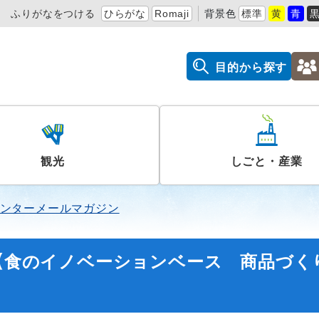
ふりがなをつける
ひらがな
Romaji
背景色
標準
黄
青
目的から探す
観光
しごと・産業
ンターメールマガジン
】【食のイノベーションベース 商品づく