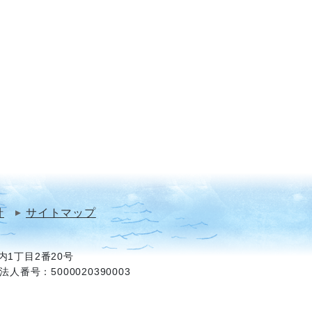
針
サイトマップ
1丁目2番20号
法人番号：5000020390003