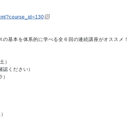
html?course_id=130
スの基本を体系的に学べる全６回の連続講座がオススメ！
（土）
確認ください）
ラ）
社）