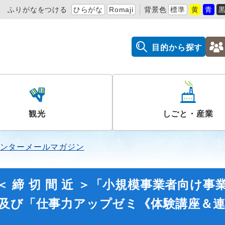
ふりがなをつける
ひらがな
Romaji
背景色
標準
黄
青
目的から探す
観光
しごと・産業
ンターメールマガジン
＜ 締 切 間 近 ＞「小規模事業者向け事
」及び「仕事力アップゼミ《体験講座＆