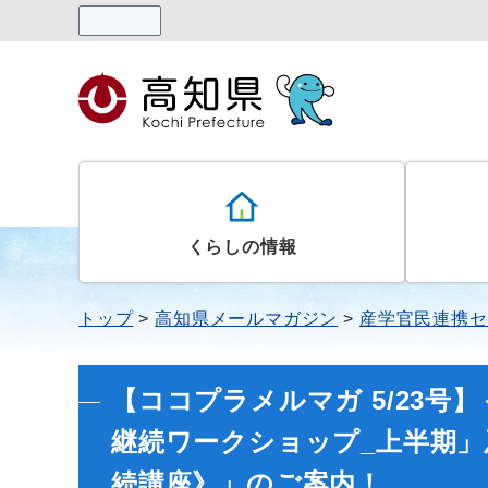
読み上げる
くらしの情報
トップ
高知県メールマガジン
産学官民連携セ
【ココプラメルマガ 5/23号】
継続ワークショップ_上半期
続講座》」のご案内！