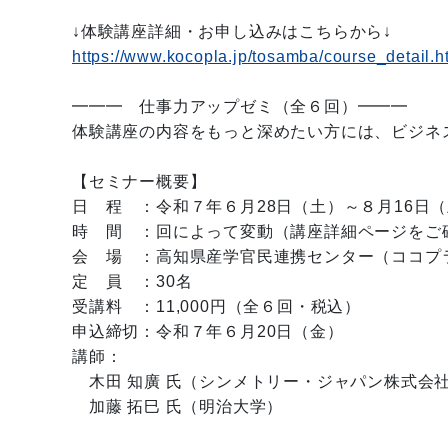
↓体験講座詳細・お申し込みはこちらから↓
https://www.kocopla.jp/tosamba/course_detail.
━━━ 仕事力アップゼミ（全６回）━━━
体験講座の内容をもっと深めたい方には、ビジネ
【セミナー概要】
日 程 ：令和７年６月28日（土）～８月16日
時 間 ：回によって変動（講座詳細ページをご
会 場 ：高知県産学官民連携センター（ココプ
定 員 ：30名
受講料 ：11,000円（全６回・税込）
申込締切：令和７年６月20日（金）
講師：
木田 知廣 氏（シンメトリー・ジャパン株式会
加藤 拓巳 氏（明治大学）