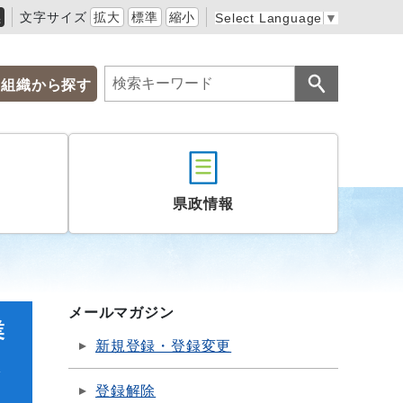
黒
文字サイズ
拡大
標準
縮小
Select Language
▼
組織から探す
県政情報
メールマガジン
業
新規登録・登録変更
連
登録解除