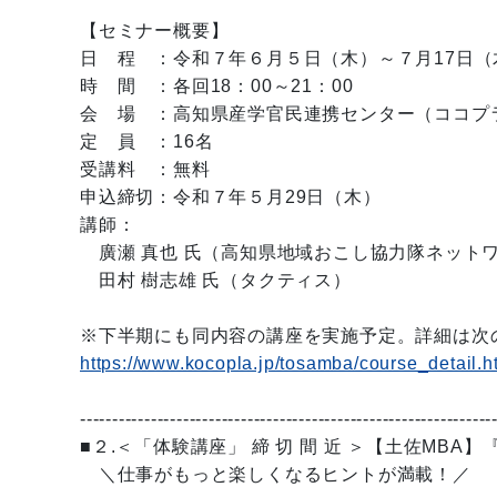
【セミナー概要】
日 程 ：令和７年６月５日（木）～７月17日（
時 間 ：各回18：00～21：00
会 場 ：高知県産学官民連携センター（ココプ
定 員 ：16名
受講料 ：無料
申込締切：令和７年５月29日（木）
講師：
廣瀬 真也 氏（高知県地域おこし協力隊ネット
田村 樹志雄 氏（タクティス）
※下半期にも同内容の講座を実施予定。詳細は次
https://www.kocopla.jp/tosamba/course_detail.
----------------------------------------------------------------
■２.＜「体験講座」 締 切 間 近 ＞【土佐M
＼仕事がもっと楽しくなるヒントが満載！／