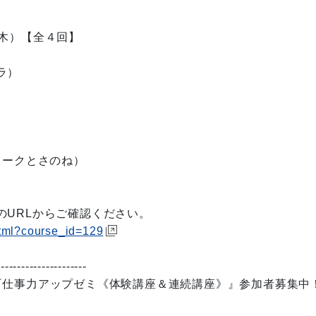
木）【全４回】
ラ）
ワークとさのね）
のURLからご確認ください。
html?course_id=129
----------------------
BA】『仕事力アップゼミ《体験講座＆連続講座》』参加者募集中