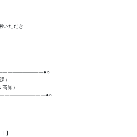
用いただき
—————————●○
商課）
ロ高知）
—————————●○
----------------------
載！】