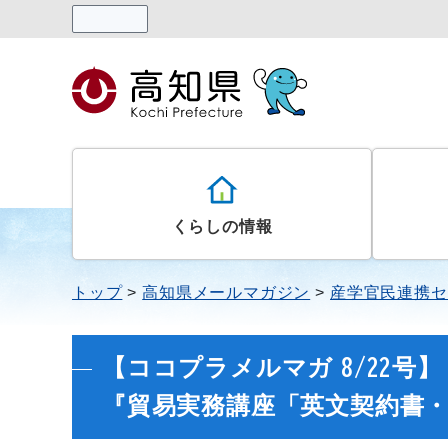
読み上げる
くらしの情報
トップ
高知県メールマガジン
産学官民連携セ
【ココプラメルマガ 8/22号
『貿易実務講座「英文契約書