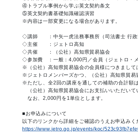
④トラブル事例から学ぶ英文契約条文
⑤英文契約書基礎知識確認演習
※内容は一部変更になる場合があります。
◇講師 ：中矢一虎法務事務所（司法書士 行政書士
◇主催 ：ジェトロ高知
◇共催 ：（公社）高知県貿易協会
◇参加費 ：一般：4,000円／会員（ジェトロ・メ
※（公社）高知県貿易協会の会員様につきましては
※ジェトロメンバーズかつ、（公社）高知県貿易
※ただし、全2回の講座を通しての補助の合計額
（公社）高知県貿易協会にお支払いいただいて
なお、2,000円を1単位とします。
■お申込みについて
以下のリンクから詳細をご確認のうえお申込みく
https://www.jetro.go.jp/events/koc/523c93fb7ef