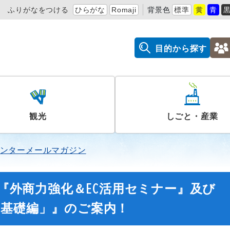
ふりがなをつける
ひらがな
Romaji
背景色
標準
黄
青
目的から探す
観光
しごと・産業
ンターメールマガジン
】『外商力強化＆EC活用セミナー』及び
・基礎編」』のご案内！