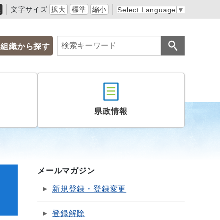
黒
文字サイズ
拡大
標準
縮小
Select Language
▼
組織から探す
県政情報
メールマガジン
新規登録・登録変更
登録解除