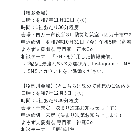
【幡多会場】
日時：令和7年11月12日（水）
時間：1社あたり30分程度
会場：四万十市役所３F 防災対策室（四万十市中村大
申込締切：令和7年10月31日（金）午後5時（必
よろず支援拠点 専門家：正木Co
相談テーマ：「SNSを活用した情報発信」
→ 商品に最適なSNSの選び方、Instagram
→ SNSアカウントをご準備ください。
【物部川会場】(※こちらは改めて募集のご案内を
日時：令和7年12月3日（水）
時間：1社あたり30分程度
会場：※未定（決まり次第お知らせします）
申込締切：未定（決まり次第お知らせします）
よろず支援拠点 専門家：神庭Co
相談テーマ：「原価計算」