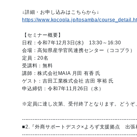
↓詳細・お申し込みはこちらから↓
https://www.kocopla.jp/tosamba/course_detail.
【セミナー概要】
日程：令和7年12月3日(水) 13:30～16:30
会場：高知県産学官民連携センター（ココプラ）
定員：20名
受講料：無料
講師：株式会社MAIA 月田 有香 氏
ゲスト：吉田工業株式会社 吉田 寧裕 氏
申込締切：令和7年11月26日（水）
※定員に達し次第、受付終了となります。どうぞ
----------------------------------------------------------------
■2.『外商サポートデスク×よろず支援拠点 出
----------------------------------------------------------------