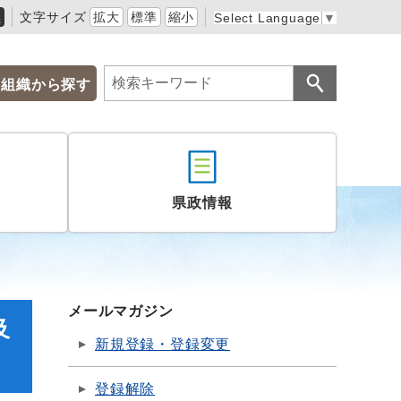
黒
文字サイズ
拡大
標準
縮小
Select Language
▼
組織から探す
県政情報
メールマガジン
及
新規登録・登録変更
登録解除