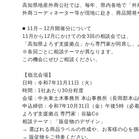
高知県地産外商公社では、毎年、県内各地で「外
外商コーディネーター等が現地に赴き、商品開発
■ 11月～12月開催分について
11月から12月にかけての全3回の相談会では、
「高知県よろず支援拠点」から専門家が同席し、
※各回ごとに相談テーマが異なります。
この機会にぜひご相談ください。
【嶺北会場】
日時：令和7年11月11日（火）
時間：1社あたり30分程度
会場：中央東土木事務所 本山事務所（長岡郡本山町
申込締切：令和7年10月31日（金）午後5時（必
よろず支援拠点 専門家：谷脇Co
相談テーマ：「販促物のデザイン」
→ 選ばれる商品ラベルの作成や、お客様の心を
→ 販促物をご持参ください。