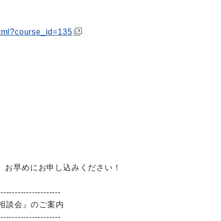
html?course_id=135
、お早めにお申し込みください！
----------------------
張相談会』のご案内
----------------------