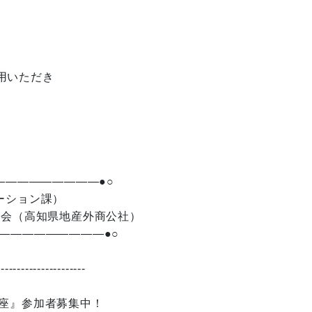
用いただき
—————————●○
ーション課）
談会（高知県地産外商公社）
—————————●○
----------------------
座』参加者募集中！