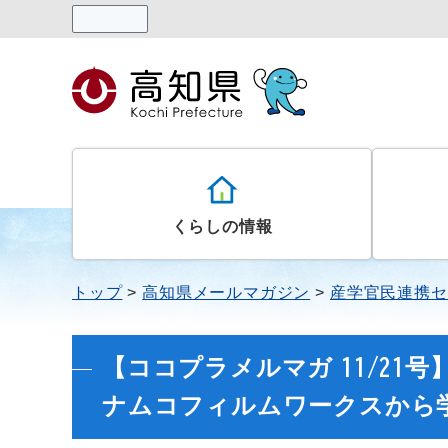
読み上げる
くらしの情報
トップ
高知県メールマガジン
産学官民連携セ
【ココプラメルマガ 11/21号
ナムコフィルムワークスから