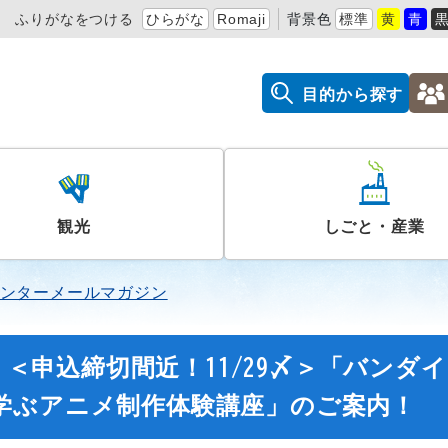
ふりがなをつける
ひらがな
Romaji
背景色
標準
黄
青
目的から探す
観光
しごと・産業
ンターメールマガジン
】＜申込締切間近！11/29〆＞「バンダイ
学ぶアニメ制作体験講座」のご案内！