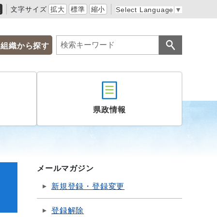
黒
文字サイズ
拡大
標準
縮小
Select Language
▼
組織から探す
県政情報
メールマガジン
新規登録・登録変更
登録解除