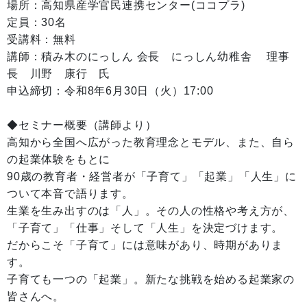
場所：高知県産学官民連携センター(ココプラ)
定員：30名
受講料：無料
講師：積み木のにっしん 会長 にっしん幼稚舎 理事
長 川野 康行 氏
申込締切：令和8年6月30日（火）17:00
◆セミナー概要（講師より）
高知から全国へ広がった教育理念とモデル、また、自ら
の起業体験をもとに
90歳の教育者・経営者が「子育て」「起業」「人生」に
ついて本音で語ります。
生業を生み出すのは「人」。その人の性格や考え方が、
「子育て」「仕事」そして「人生」を決定づけます。
だからこそ「子育て」には意味があり、時期がありま
す。
子育ても一つの「起業」。新たな挑戦を始める起業家の
皆さんへ。