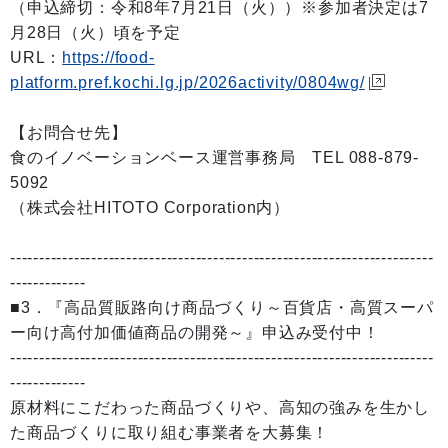
（申込締切：令和8年7月21日（火））※参加者決定は7
月28日（火）頃を予定
URL：
https://food-
platform.pref.kochi.lg.jp/2026activity/0804wg/
【お問合せ先】
食のイノベーションベース運営事務局 TEL 088-879-
5092
（株式会社HITOTO Corporation内）
-------------------------------------------------------------------------
-------------
■3．『高品質販路向け商品づくり～百貨店・高質スーパ
ー向け高付加価値商品の開発～』申込み受付中！
-------------------------------------------------------------------------
-------------
原材料にこだわった商品づくりや、高知の強みを生かし
た商品づくりに取り組む事業者を大募集！