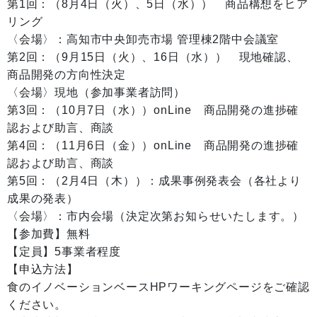
第1回：（8月4日（火）、5日（水）） 商品構想をヒア
リング
〈会場〉：高知市中央卸売市場 管理棟2階中会議室
第2回：（9月15日（火）、16日（水）） 現地確認、
商品開発の方向性決定
〈会場〉現地（参加事業者訪問）
第3回：（10月7日（水））onLine 商品開発の進捗確
認および助言、商談
第4回：（11月6日（金））onLine 商品開発の進捗確
認および助言、商談
第5回：（2月4日（木））：成果事例発表会（各社より
成果の発表）
〈会場〉：市内会場（決定次第お知らせいたします。）
【参加費】無料
【定員】5事業者程度
【申込方法】
食のイノベーションベースHPワーキングページをご確認
ください。