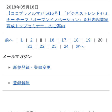
2018年05月16日
【ココプラメルマガ 5/16号】「ビジネストレンドセミ
ナー テーマ『オープンイノベーション』＆社内起業家
育成トップセミナー」のご案内
前へ
|
1
|
2
|
||
|
16
|
17
|
18
|
19
|
20
|
21
|
22
|
23
|
24
|
次へ
メールマガジン
新規登録・登録変更
登録解除