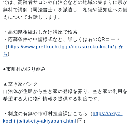
では、高齢者サロンや自治会などの地域の集まりに県が
無料で講師（司法書士）を派遣し、相続や認知症への備
えについてお話しします。
・高知県相続おしかけ講座で検索
・応募条件や申請様式など、詳しくは右のQRコード
（
https://www.pref.kochi.lg.jp/doc/sozoku-kochi/）か
ら
!
●市町村の取り組み
▲空き家バンク
自治体が住民から空き家の登録を募り、空き家の利用を
希望する人に物件情報を提供する制度です。
・制度の有無や市町村担当課はこちら（
https://akiya-
kochi.jp/list-city-akiyabank.html
）