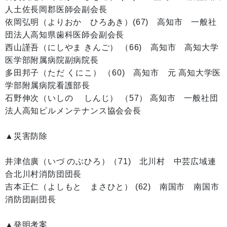
人土佐長岡郡医師会副会長
依岡弘明（よりおか ひろあき）(67) 高知市 一般社
団法人高知県歯科医師会副会長
西山謹吾（にしやま きんご） （66) 高知市 高知大学
医学部附属病院副病院長
多田邦子（ただ くにこ） （60) 高知市 元 高知大学医
学部附属病院看護部長
石野伸次（いしの しんじ） （57） 高知市 一般社団
法人高知ビルメンテナンス協会会長
▲災害防除
井津信廣（いづ のぶひろ）（71) 北川村 中芸広域連
合北川村消防団団長
吉本正仁（よしもと まさひと） (62) 南国市 南国市
消防団副団長
▲発明考案