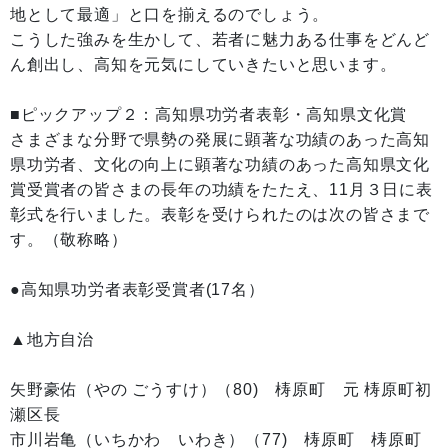
地として最適」と口を揃えるのでしょう。
こうした強みを生かして、若者に魅力ある仕事をどんど
ん創出し、高知を元気にしていきたいと思います。
■ピックアップ２：高知県功労者表彰・高知県文化賞
さまざまな分野で県勢の発展に顕著な功績のあった高知
県功労者、文化の向上に顕著な功績のあった高知県文化
賞受賞者の皆さまの長年の功績をたたえ、11月３日に表
彰式を行いました。表彰を受けられたのは次の皆さまで
す。（敬称略）
●高知県功労者表彰受賞者(17名）
▲地方自治
矢野豪佑（やの ごうすけ）（80) 梼原町 元 梼原町初
瀬区長
市川岩亀（いちかわ いわき）（77) 梼原町 梼原町