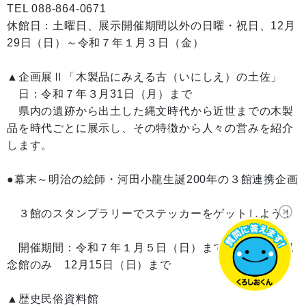
TEL 088-864-0671
休館日：土曜日、展示開催期間以外の日曜・祝日、12月
29日（日）～令和７年１月３日（金）
▲企画展Ⅱ「木製品にみえる古（いにしえ）の土佐」
日：令和７年３月31日（月）まで
県内の遺跡から出土した縄文時代から近世までの木製
品を時代ごとに展示し、その特徴から人々の営みを紹介
します。
●幕末～明治の絵師・河田小龍生誕200年の３館連携企画
３館のスタンプラリーでステッカーをゲットしよう！
開催期間：令和７年１月５日（日）まで※坂本龍馬記
念館のみ 12月15日（日）まで
▲歴史民俗資料館