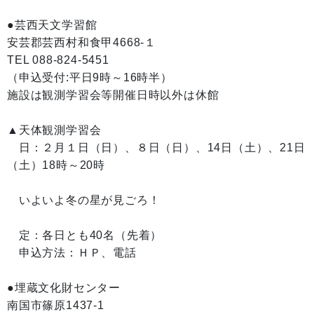
●芸西天文学習館
安芸郡芸西村和食甲4668-１
TEL 088-824-5451
（申込受付:平日9時～16時半）
施設は観測学習会等開催日時以外は休館
▲天体観測学習会
日：２月１日（日）、８日（日）、14日（土）、21日
（土）18時～20時
いよいよ冬の星が見ごろ！
定：各日とも40名（先着）
申込方法：ＨＰ、電話
●埋蔵文化財センター
南国市篠原1437-1