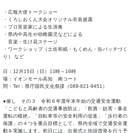
・広報大使トークショー
・くろしおくん大会オリジナル衣装披露
・プロ音楽家による生演奏
・県内中高生や幼稚園児などによる
音楽・生け花ステージ
・ワークショップ（土佐和紙・もくめん・缶バッチづく
り） など
日：12月15日（日）11時～16時
場：イオンモール高知 南コート
問・Tel：県庁国民文化祭課（088-821-9451）
●催し その３ 令和６年度年末年始の交通安全運動
「こどもと高齢者の交通事故防止」「飲酒・妨害・暴走
運転の根絶」「自転車等の安全利用の促進」「歩行者の
保護」の４つを重点目標として、県内全域で交通安全運
動を実施します。初日には、出発式と街頭啓発を行う予