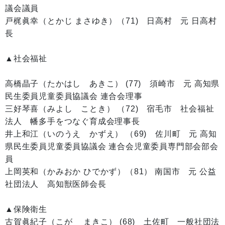
議会議員
戸梶眞幸（とかじ まさゆき）（71) 日高村 元 日高村
長
▲社会福祉
高橋晶子（たかはし あきこ） (77) 須崎市 元 高知県
民生委員児童委員協議会 連合会理事
三好琴喜（みよし ことき） （72) 宿毛市 社会福祉
法人 幡多手をつなぐ育成会理事長
井上和江（いのうえ かずえ） （69) 佐川町 元 高知
県民生委員児童委員協議会 連合会児童委員専門部会部会
員
上岡英和（かみおか ひでかず）（81） 南国市 元 公益
社団法人 高知獣医師会長
▲保険衛生
古賀眞紀子（こが まきこ） (68) 土佐町 一般社団法