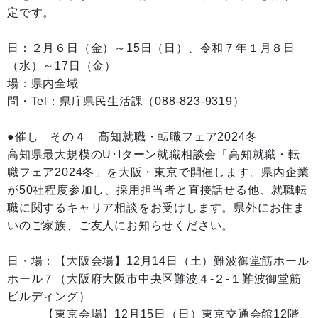
定です。
日：２月６日（金）～15日（日）、令和７年１月８日
（水）～17日（金）
場：県内全域
問・Tel：県庁県民生活課（088-823-9319）
●催し その４ 高知就職・転職フェア2024冬
高知県最大規模のU･Iターン就職相談会「高知就職・転
職フェア2024冬」を大阪・東京で開催します。県内企業
が50社程度参加し、採用担当者と直接話せる他、就職転
職に関するキャリア相談をお受けします。県外にお住ま
いのご家族、ご友人にお知らせください。
日・場：【大阪会場】12月14日（土）難波御堂筋ホール
ホール７（大阪府大阪市中央区難波４-２-１難波御堂筋
ビルディング）
【東京会場】12月15日（日）東京交通会館12階