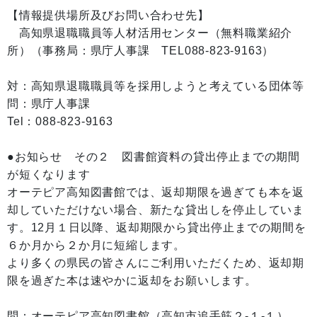
【情報提供場所及びお問い合わせ先】
高知県退職職員等人材活用センター（無料職業紹介
所）（事務局：県庁人事課 TEL088-823-9163）
対：高知県退職職員等を採用しようと考えている団体等
問：県庁人事課
Tel：088-823-9163
●お知らせ その２ 図書館資料の貸出停止までの期間
が短くなります
オーテピア高知図書館では、返却期限を過ぎても本を返
却していただけない場合、新たな貸出しを停止していま
す。12月１日以降、返却期限から貸出停止までの期間を
６か月から２か月に短縮します。
より多くの県民の皆さんにご利用いただくため、返却期
限を過ぎた本は速やかに返却をお願いします。
問：オーテピア高知図書館（高知市追手筋２-１-１）