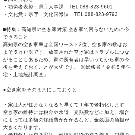
・功労者表彰：県庁人事課 TEL 088-823-9601
・文化賞：県庁 文化国際課 TEL 088-823-9793
■特集：高知県の空き家対策 空き家で困らないために今
できること
高知県の空き家率は全国ワースト2位、空き家の数はお
よそ５万戸※です。放置された空き家はトラブルにつな
がることもあるため、家の所有者は早いうちから家の今
後を考えておくことが大切です。 ※総務省「令和５年住
宅・土地統計調査」
●空き家をそのままにしておくと…
・家は人が住まなくなると早くて１年で老朽化します。
空き家の維持には税金や水道 光熱費などに加え、場合
によっては多額の修繕費がかかるなど、金銭面の負担が
大きくなります。
・老朽化した空き家は、倒壊や動物の棲み着き、犯罪の