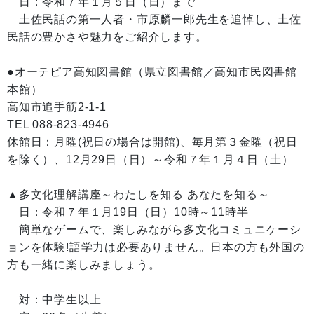
日：令和７年１月５日（日）まで
土佐民話の第一人者・市原麟一郎先生を追悼し、土佐
民話の豊かさや魅力をご紹介します。
●オーテピア高知図書館（県立図書館／高知市民図書館
本館）
高知市追手筋2-1-1
TEL 088-823-4946
休館日：月曜(祝日の場合は開館)、毎月第３金曜（祝日
を除く）、12月29日（日）～令和７年１月４日（土）
▲多文化理解講座～わたしを知る あなたを知る～
日：令和７年１月19日（日）10時～11時半
簡単なゲームで、楽しみながら多文化コミュニケーシ
ョンを体験!語学力は必要ありません。日本の方も外国の
方も一緒に楽しみましょう。
対：中学生以上