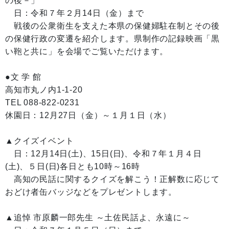
の後－」
日：令和７年２月14日（金）まで
戦後の公衆衛生を支えた本県の保健婦駐在制とその後
の保健行政の変遷を紹介します。県制作の記録映画「黒
い鞄と共に」を会場でご覧いただけます。
●文 学 館
高知市丸ノ内1-1-20
TEL 088-822-0231
休園日：12月27日（金）～１月１日（水）
▲クイズイベント
日：12月14日(土)、15日(日)、令和７年１月４日
(土)、５日(日)各日とも10時～16時
高知の民話に関するクイズを解こう！正解数に応じて
おどけ者缶バッジなどをプレゼントします。
▲追悼 市原麟一郎先生 ～土佐民話よ、永遠に～