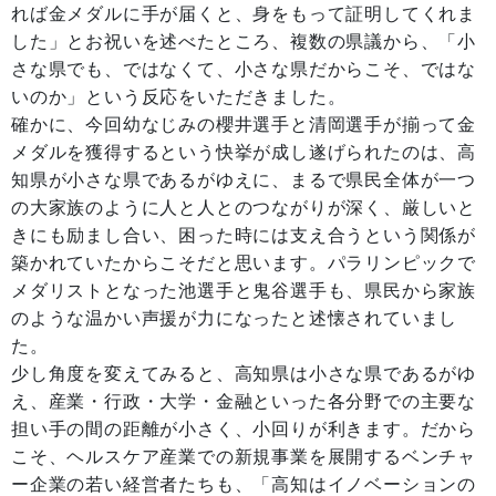
れば金メダルに手が届くと、身をもって証明してくれま
した」とお祝いを述べたところ、複数の県議から、「小
さな県でも、ではなくて、小さな県だからこそ、ではな
いのか」という反応をいただきました。
確かに、今回幼なじみの櫻井選手と清岡選手が揃って金
メダルを獲得するという快挙が成し遂げられたのは、高
知県が小さな県であるがゆえに、まるで県民全体が一つ
の大家族のように人と人とのつながりが深く、厳しいと
きにも励まし合い、困った時には支え合うという関係が
築かれていたからこそだと思います。パラリンピックで
メダリストとなった池選手と鬼谷選手も、県民から家族
のような温かい声援が力になったと述懐されていまし
た。
少し角度を変えてみると、高知県は小さな県であるがゆ
え、産業・行政・大学・金融といった各分野での主要な
担い手の間の距離が小さく、小回りが利きます。だから
こそ、ヘルスケア産業での新規事業を展開するベンチャ
ー企業の若い経営者たちも、「高知はイノベーションの