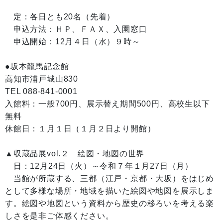
定：各日とも20名（先着）
申込方法：ＨＰ、ＦＡＸ、入園窓口
申込開始：12月４日（水）９時～
●坂本龍馬記念館
高知市浦戸城山830
TEL 088-841-0001
入館料：一般700円、展示替え期間500円、高校生以下
無料
休館日：１月１日（１月２日より開館）
▲収蔵品展vol.２ 絵図・地図の世界
日：12月24日（火）～令和７年１月27日（月）
当館が所蔵する、三都（江戸・京都・大坂）をはじめ
として多様な場所・地域を描いた絵図や地図を展示しま
す。絵図や地図という資料から歴史の移ろいを考える楽
しさを是非ご体感ください。