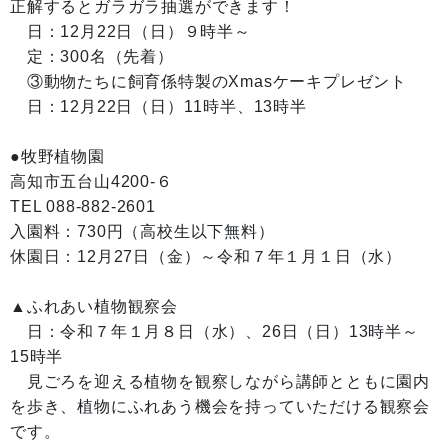
正解するとガラガラ抽選ができます！
日：12月22日（日）９時半～
定：300名（先着）
③動物たちに飼育係特製のXmasケーキプレゼント
日：12月22日（日）11時半、13時半
●牧野植物園
高知市五台山4200-６
TEL 088-882-2601
入園料：730円（高校生以下無料）
休園日：12月27日（金）～令和７年１月１日（水）
▲ふれあい植物観察会
日：令和７年１月８日（水）、26日（日）13時半～
15時半
見ごろを迎える植物を観察しながら講師とともに園内
を歩き、植物にふれあう機会を持っていただける観察会
です。