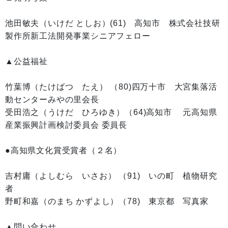
池田敏夫（いけだ としお）(61) 高知市 株式会社技研
製作所新工法開発事業シニアフェロー
▲公益福祉
竹葉博（たけばつ たえ） （80)四万十市 大宮集落活
動センターみやの里会長
受田浩之（うけだ ひろゆき）（64)高知市 元高知県
産業振興計画検討委員会 委員長
●高知県文化賞受賞者（２名）
吉村庸（よしむら いさお） （91) いの町 植物研究
者
野町和嘉（のまち かずよし）（78) 東京都 写真家
▲問い合わせ