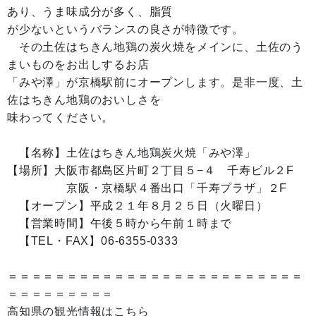
あり、うま味成分が多く、脂質
が少ないというバランスの良さが特徴です。
その土佐はちきん地鶏の炭火焼をメインに、土佐のう
まいものをお出しするお店
「みや澤」が京橋駅前にオープンします。是非一度、土
佐はちきん地鶏のおいしさを
味わってください。
【名称】土佐はちきん地鶏炭火焼「みや澤」
【場所】大阪市都島区片町２丁目５−４ 千寿ビル２F
京阪・京橋駅４番出口「千寿プラザ」２F
【オープン】平成２１年８月２５日（火曜日）
【営業時間】午後５時から午前１時まで
【TEL・FAX】06-6355-0333
＝＝＝＝＝＝＝＝＝＝＝＝＝＝＝＝＝＝＝＝＝＝＝＝＝
＝＝＝＝＝＝＝＝＝
高知県の観光情報はこちら