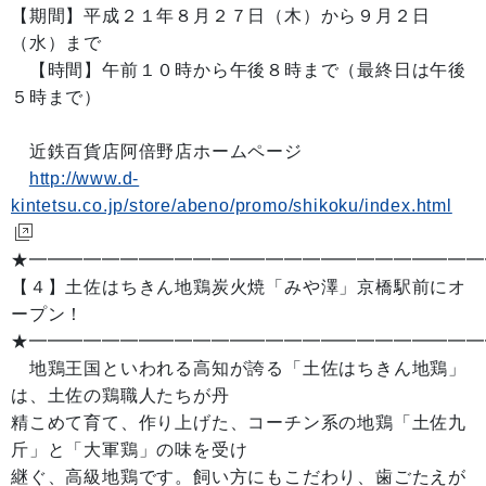
【期間】平成２１年８月２７日（木）から９月２日
（水）まで
【時間】午前１０時から午後８時まで（最終日は午後
５時まで）
近鉄百貨店阿倍野店ホームページ
http://www.d-
kintetsu.co.jp/store/abeno/promo/shikoku/index.html
★━━━━━━━━━━━━━━━━━━━━━━━━━
【４】土佐はちきん地鶏炭火焼「みや澤」京橋駅前にオ
ープン！
★━━━━━━━━━━━━━━━━━━━━━━━━
地鶏王国といわれる高知が誇る「土佐はちきん地鶏」
は、土佐の鶏職人たちが丹
精こめて育て、作り上げた、コーチン系の地鶏「土佐九
斤」と「大軍鶏」の味を受け
継ぐ、高級地鶏です。飼い方にもこだわり、歯ごたえが