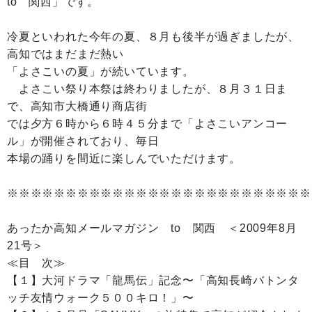
to 関西」です。
冷夏といわれた今年の夏、８月も後半が過ぎましたが、
高知ではまだまだ熱い
「よさこいの夏」が続いています。
よさこい祭り本祭は終わりましたが、８月３１日ま
で、高知市大橋通り商店街
では夕方６時から６時４５分まで「よさこいアンコー
ル」が開催されており、毎日
本場の踊りを間近に楽しんでいただけます。
※※※※※※※※※※※※※※※※※※※※※※※※※※
あったか高知メールマガジン to 関西 ＜2009年8月
21号＞
≪目 次≫
【１】大河ドラマ「龍馬伝」記念〜「高知長崎バトンタ
ッチ友情ウォーク５００キロ！」〜