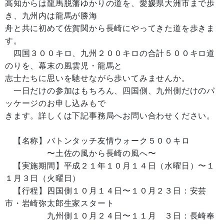
高知からは龍馬脱藩ゆかりの道を、愛媛県大洲市まで歩
き、九州内は龍馬が勝海
舟と共に初めて佐賀関から長崎にやってきた道を歩きま
す。
四国３００キロ、九州２００キロの合計５００キロ道
のりを、幕末の風雲児・龍馬と
志士たちに思いを馳せながら歩いてみませんか。
一日だけの参加はもちろん、四国側、九州側だけのパ
ッケージのお申し込みもで
きます。詳しくは下記事務局へお問い合わせください。
【名称】バトンタッチ友情ウォーク５００キロ
〜土佐の風から長崎の風へ〜
【実施期間】平成２１年１０月１４日（水曜日）〜１
１月３日（火曜日）
【行程】四国側１０月１４日〜１０月２３日：安芸
市・岩崎弥太郎生家スタート
九州側１０月２４日〜１１月 ３日：長崎奉