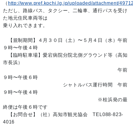
（
http://www.pref.kochi.lg.jp/uploaded/attachment/4971
ただし、路線バス、タクシー、二輪車、通行パスを受け
た地元住民車両等は
乗り入れできます。
【規制期間】４月３０日（土）〜５月４日（水）午前
９時〜午後４時
【臨時駐車場】愛宕病院分院北側グラウンド等（高知
市長浜）
午前
９時〜午後６時
シャトルバス運行時間 午前
９時〜午後４時
※桂浜発の最
終便は午後６時です
【お問合せ】（社）高知市観光協会 TEL088-823-
4016