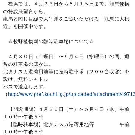
桂浜では、４月２３日から５月１５日まで、龍馬像横
の特設展望台から、
龍馬と同じ目線で太平洋をご覧いただける「龍馬に大接
近」を開催中です。
☆牧野植物園の臨時駐車場について☆
４月３０日（土曜日）〜５月４日（水曜日）の間、通
常の駐車場のほかに、
北タナスカ港湾用地等に臨時駐車場（２００台収容）を
設け、無料シャトル
バスで送迎します。
（
http://www.pref.kochi.lg.jp/uploaded/attachment/4971
【開設期間】４月３０日（土）〜５月４日（水）午前
１０時〜午後５時
【臨時駐車場】北タナスカ港湾用地等 午前
１０時〜午後５時