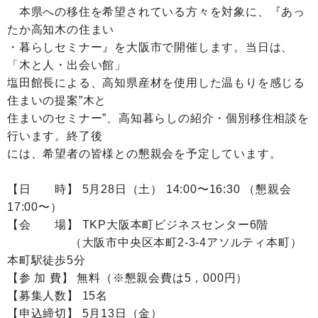
本県への移住を希望されている方々を対象に、『あっ
たか高知木の住まい
・暮らしセミナー』を大阪市で開催します。当日は、
「木と人・出会い館」
塩田館長による、高知県産材を使用した温もりを感じる
住まいの提案”木と
住まいのセミナー”、高知暮らしの紹介・個別移住相談を
行います。終了後
には、希望者の皆様との懇親会を予定しています。
【日 時】 5月28日（土） 14:00〜16:30 （懇親会
17:00〜）
【会 場】 TKP大阪本町ビジネスセンター6階
（大阪市中央区本町2-3-4アソルティ本町）
本町駅徒歩5分
【参 加 費】 無料（※懇親会費は5，000円）
【募集人数】 15名
【申込締切】 5月13日（金）