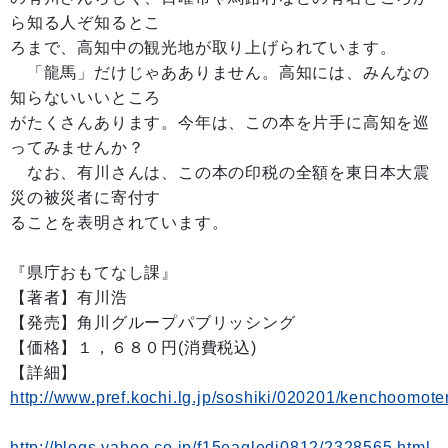
ら知る人ぞ知るとこ
ろまで、高知中の観光地が取り上げられています。
「龍馬」だけじゃあありません。高知には、みんなの
知らないいいところ
がたくさんあります。今年は、この本を片手に高知を巡
ってみませんか？
なお、有川さんは、この本の印税の全額を東日本大震
災の被災者に寄付す
ることを表明されています。
『県庁おもてなし課』
【著者】有川浩
【発売】角川グループパブリッシング
【価格】１，６８０円(消費税込)
【詳細】
http://www.pref.kochi.lg.jp/soshiki/020201/kenchoomote
http://blogs.yahoo.co.jp/f15eagledj0812/2328565.html