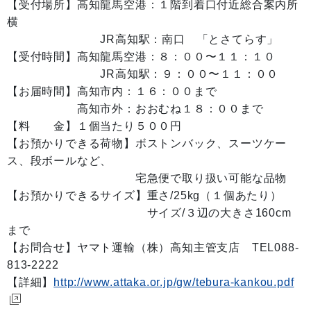
【受付場所】高知龍馬空港：１階到着口付近総合案内所
横
JR高知駅：南口 「とさてらす」
【受付時間】高知龍馬空港：８：００〜１１：１０
JR高知駅：９：００〜１１：００
【お届時間】高知市内：１６：００まで
高知市外：おおむね１８：００まで
【料 金】１個当たり５００円
【お預かりできる荷物】ボストンバック、スーツケー
ス、段ボールなど、
宅急便で取り扱い可能な品物
【お預かりできるサイズ】重さ/25kg（１個あたり）
サイズ/３辺の大きさ160cm
まで
【お問合せ】ヤマト運輸（株）高知主管支店 TEL088-
813-2222
【詳細】
http://www.attaka.or.jp/gw/tebura-kankou.pdf