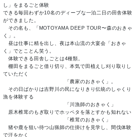
し」をまるごと体験
できる毎回わずか10名のディープな一泊二日の田舎体験
ができました。
その名も、「MOTOYAMA DEEP TOUR〜森のおきゃ
く」。
昼は仕事に精を出し、夜は本山流の大宴会「おきゃ
く」でとことん笑う。
体験できる田舎しごとは4種類。
棚田をまるごと借り切り、本気で田植えし刈り取りし
ていただく
「農家のおきゃく」。
その日ばかりは吉野川の民になりきり伝統のしゃくり
漁を体験する
「川漁師のおきゃく」
原木椎茸のもぎ取りでホッペタを落とすかも知れない
「椎茸のおきゃく」
猪や鹿を狙い待つ山猟師の仕掛けを見学し、間伐体験
で汗をかく