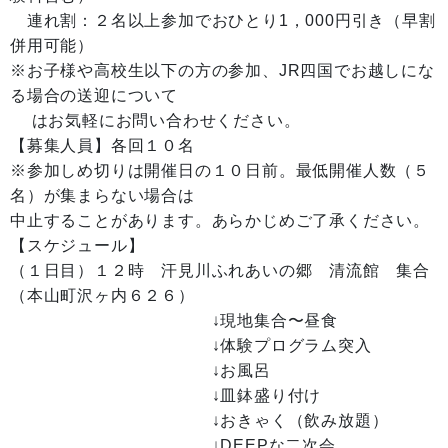
連れ割：２名以上参加でおひとり1，000円引き（早割
併用可能）
※お子様や高校生以下の方の参加、JR四国でお越しにな
る場合の送迎について
はお気軽にお問い合わせください。
【募集人員】各回１０名
※参加しめ切りは開催日の１０日前。最低開催人数（５
名）が集まらない場合は
中止することがあります。あらかじめご了承ください。
【スケジュール】
（１日目）１２時 汗見川ふれあいの郷 清流館 集合
（本山町沢ヶ内６２６）
↓現地集合〜昼食
↓体験プログラム突入
↓お風呂
↓皿鉢盛り付け
↓おきゃく（飲み放題）
↓DEEPな二次会