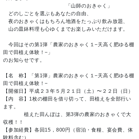
「山師のおきゃく」
どのしごとを選ぶもあなたの自由、
夜のおきゃくはもちろん地酒をたっぷり飲み放題、
山の皿鉢料理も心ゆくまでお楽しみいただけます。
今回はその第1弾「農家のおきゃく１−天高く肥ゆる棚
田で田植え体験！−」
のお知らせです。
【名 称】「第1弾」農家のおきゃく１−天高く肥ゆる棚
田で田植え体験！−
【開催日】平成２３年５月２１日（土）〜２２日（日）
【内 容】1枚の棚田を借り切って、田植えを全部行い
ます。
植えた田んぼは、第3弾の農家のおきゃくで大
収穫！！
【参加経費】各回15，800円（宿泊・食糧、宴会費、体
験料含む）