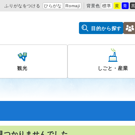
ふりがなをつける
ひらがな
Romaji
背景色
標準
黄
青
目的から探す
観光
しごと・産業
見つかりませんでした