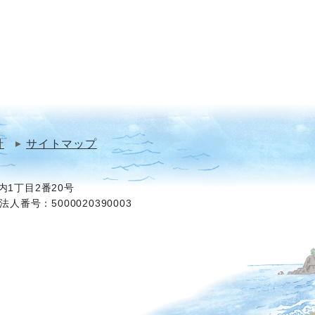
針
サイトマップ
1丁目2番20号
法人番号：5000020390003