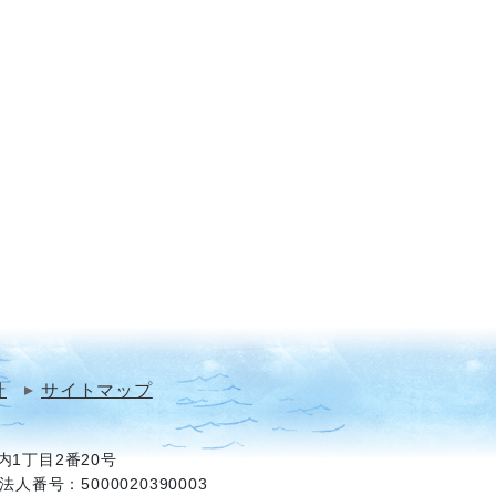
針
サイトマップ
1丁目2番20号
法人番号：5000020390003