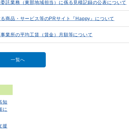
業委託業務（東部地域担当）に係る見積記録の公表について
る商品・サービス等のPRサイト『Happy』について
）事業所の平均工賃（賃金）月額等について
一覧へ
高知
催に
支援