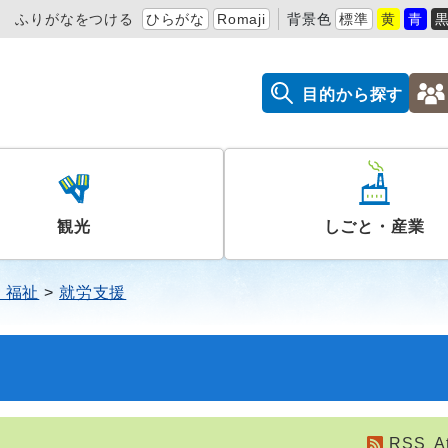
ふりがなをつける
ひらがな
Romaji
背景色
標準
黄
青
目的から探す
観光
しごと・産業
・福祉
就労支援
RSS
A