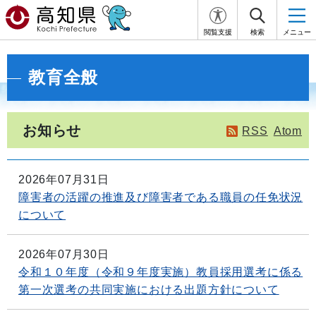
閲覧支援
検索
メニュー
教育全般
お知らせ
RSS
Atom
2026年07月31日
障害者の活躍の推進及び障害者である職員の任免状況
について
2026年07月30日
令和１０年度（令和９年度実施）教員採用選考に係る
第一次選考の共同実施における出題方針について