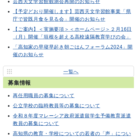
芸西天文学習館観測会再開のお知らせ
【予定どおり開催します】芸西天文学習館事業「県
庁で皆既月食を見る会」開催のお知らせ
【ご案内】＜実施要項＞＜ホームページ＞２月16日
（月）開催「垣根を超える高校遠隔教育学びの会」
「高知家の早寝早起き朝ごはんフォーラム2024」開
催のお知らせ
一覧へ
募集情報
再任用職員の募集について
公立学校の臨時教員等の募集について
令和８年度マレーシア政府派遣留学生予備教育派遣
教員の募集について
高知県の教育・学校についての若者の「声」につい