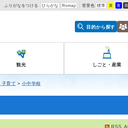
ふりがなをつける
ひらがな
Romaji
背景色
標準
黄
青
目的から探す
観光
しごと・産業
・子育て
小中学校
RSS
A