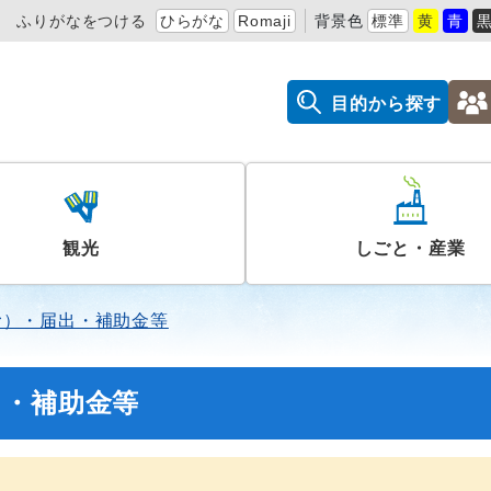
ふりがなをつける
ひらがな
Romaji
背景色
標準
黄
青
目的から探す
観光
しごと・産業
む）・届出・補助金等
出・補助金等