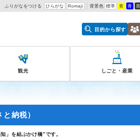
ふりがなをつける
ひらがな
Romaji
背景色
標準
黄
青
目的から探す
観光
しごと・産業
さと納税）
知」を結ぶかけ橋"です。