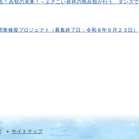
スが変える！高知の未来！～よさこい発祥の地高知が行う、ダン
機関車修復プロジェクト（募集終了日：令和８年９月２３日）
針
サイトマップ