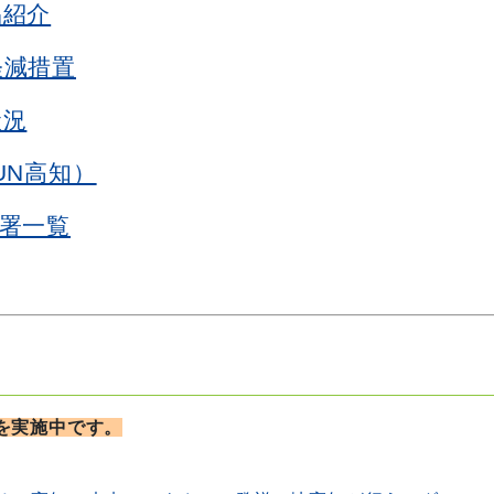
品紹介
軽減措置
状況
UN高知）
署一覧
を実施中です。