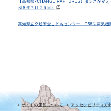
【高知県×CHANGE RAPTURES】ダン
和８年７月２５日）
高知県立交通安全こどもセンター C58型蒸気
サイトの運営について
アクセシビリティ方