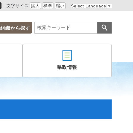
黒
文字サイズ
拡大
標準
縮小
Select Language
▼
組織から探す
県政情報