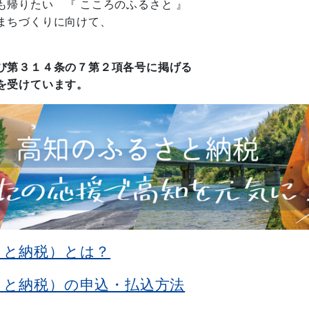
帰りたい 『 こころのふるさと 』
まちづくりに向けて、
。
び第３１４条の７第２項各号に掲げる
を受けています。
さと納税）とは？
さと納税）の申込・払込方法