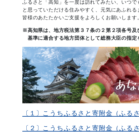
ふるさと「高知」を一度は訪れてみたい、いつでも
と思っていただける住みやすく、元気にあふれる
皆様のあたたかいご支援をよろしくお願いします
※高知県は、地方税法第３７条の２第２項各号及
基準に適合する地方団体として総務大臣の指定
〔１〕こうちふるさと寄附金（ふる
〔２〕こうちふるさと寄附金（ふる