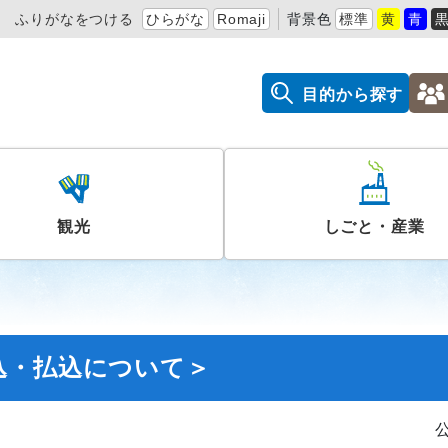
ふりがなをつける
ひらがな
Romaji
背景色
標準
黄
青
目的から探す
観光
しごと・産業
込・払込について＞
公