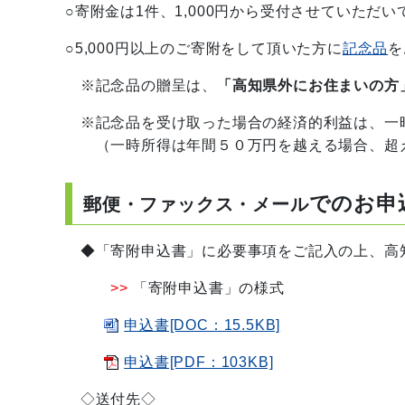
○寄附金は1件、1,000円から受付させていただい
○5,000円以上のご寄附をして頂いた方に
記念品
を
※記念品の贈呈は、
「高知県外にお住まいの方
※記念品を受け取った場合の経済的利益は、一
（一時所得は年間５０万円を越える場合、超え
でのお申
郵便・ファックス・メール
◆「寄附申込書」に必要事項をご記入の上、高知
>>
「寄附申込書」の様式
申込書[DOC：15.5KB]
申込書[PDF：103KB]
◇送付先◇