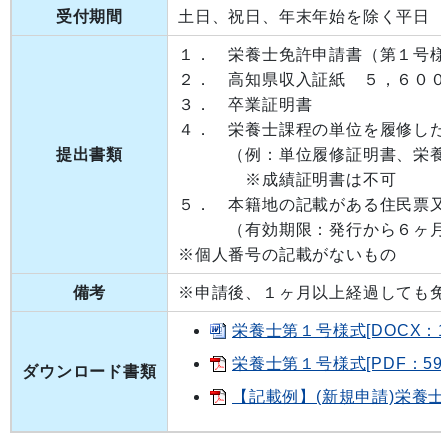
受付期間
土日、祝日、年末年始を除く平日
１． 栄養士免許申請書（第１号様
２． 高知県収入証紙 ５，６００
３． 卒業証明書
４． 栄養士課程の単位を履修した
提出書類
（例：単位履修証明書、栄養士
※成績証明書は不可
５． 本籍地の記載がある住民票又
（有効期限：発行から６ヶ月
※個人番号の記載がないもの
備考
※申請後、１ヶ月以上経過しても免
栄養士第１号様式[DOCX：11
栄養士第１号様式[PDF：59.6
ダウンロード書類
【記載例】(新規申請)栄養士第