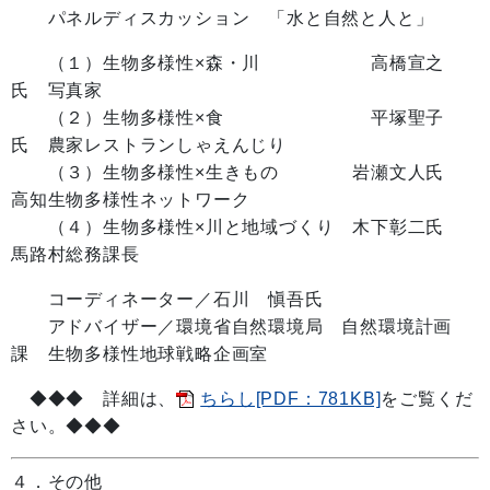
パネルディスカッション 「水と自然と人と」
（１）生物多様性×森・川 高橋宣之
氏 写真家
（２）生物多様性×食 平塚聖子
氏 農家レストランしゃえんじり
（３）生物多様性×生きもの 岩瀬文人氏
高知生物多様性ネットワーク
（４）生物多様性×川と地域づくり 木下彰二氏
馬路村総務課長
コーディネーター／石川 愼吾氏
アドバイザー／環境省自然環境局 自然環境計画
課 生物多様性地球戦略企画室
◆◆◆ 詳細は、
ちらし[PDF：781KB]
をご覧くだ
さい。◆◆◆
４．その他