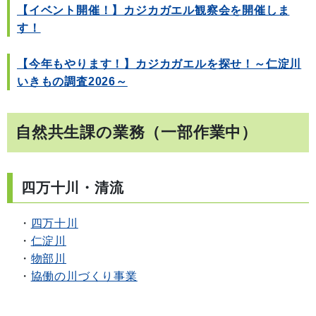
【イベント開催！】カジカガエル観察会を開催しま
す！
【今年もやります！】カジカガエルを探せ！～仁淀川
いきもの調査2026～
自然共生課の業務（一部作業中）
四万十川・清流
・
四万十川
・
仁淀川
・
物部川
・
協働の川づくり事業