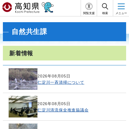
閲覧支援
検索
メニュー
自然共生課
新着情報
2026年08月05日
仁淀川一斉清掃について
2026年08月05日
仁淀川清流保全推進協議会