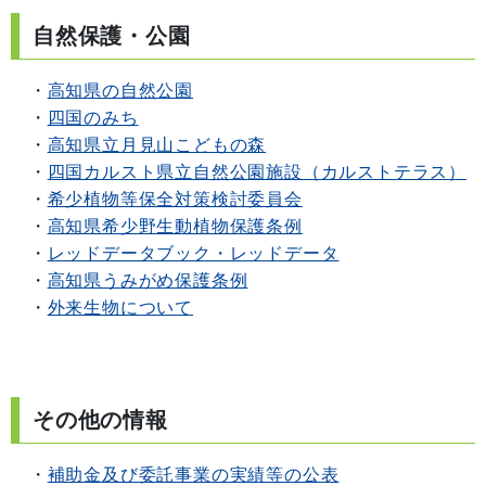
自然保護・公園
・
高知県の自然公園
・
四国のみち
・
高知県立月見山こどもの森
・
四国カルスト県立自然公園施設（カルストテラス）
・
希少植物等保全対策検討委員会
・
高知県希少野生動植物保護条例
・
レッドデータブック・レッドデータ
・
高知県うみがめ保護条例
・
外来生物について
その他の情報
・
補助金及び委託事業の実績等の公表