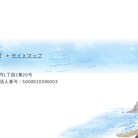
針
サイトマップ
1丁目2番20号
法人番号：5000020390003