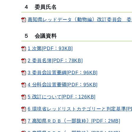
４
委員氏名
高知県レッドデータ（動物編）改訂委員会 委員名
５ 会議資料
1 次第[PDF：93KB]
2 委員名簿[PDF：78KB]
3 委員会設置要綱[PDF：96KB]
4 分科会設置要領[PDF：95KB]
5 改訂について[PDF：126KB]
6 環境省レッドリストカテゴリーと判定基準[PDF
7 高知県ＲＤＢ（一部抜粋）[PDF：2MB]