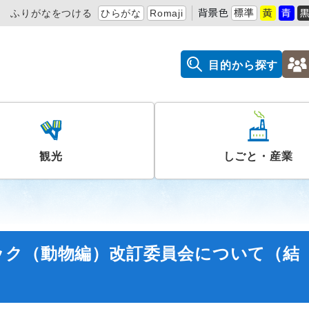
ふりがなをつける
ひらがな
Romaji
背景色
標準
黄
青
目的から探す
観光
しごと・産業
ック（動物編）改訂委員会について（結