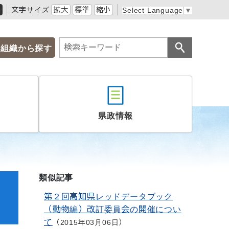
黒
文字サイズ
拡大
標準
縮小
Select Language
▼
組織から探す
県政情報
類似記事
第２回高知県レッドデータブック
（動物編）改訂委員会の開催につい
て
2015年03月06日