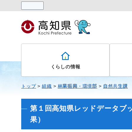
読み上げる
くらしの情報
トップ
組織
林業振興・環境部
自然共生課
第１回高知県レッドデータブ
果）