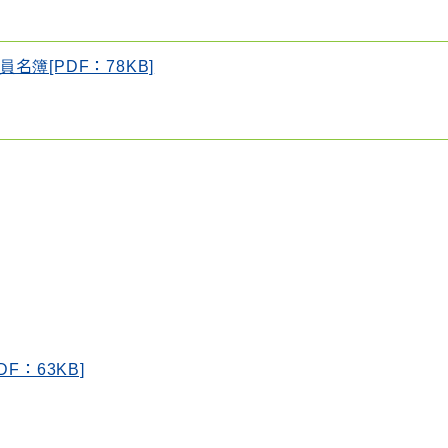
簿[PDF：78KB]
：63KB]