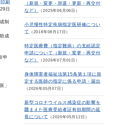
を印刷
（新規・変更・辞退・更新・再交付
29日
など）
2025年06月06日
成制
小児慢性特定疾病指定医研修につい
て
2018年08月17日
助成
特定医療費（指定難病）の支給認定
申請について（新規・変更・再交付
新申
など）
2026年07月01日
身体障害者福祉法第15条第１項に規
定する医師の指定に係る申請・届出
医」
2026年05月07日
新型コロナウイルス感染症の影響を
踏まえた医療受給者証有効期間の延
長について
2020年05月12日