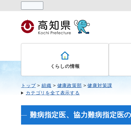
読み上げる
くらしの情報
トップ
組織
健康政策部
健康対策課
カテゴリを全て表示する
難病指定医、協力難病指定医の