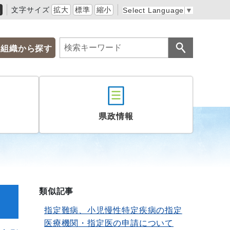
黒
文字サイズ
拡大
標準
縮小
Select Language
▼
組織から探す
県政情報
類似記事
指定難病、小児慢性特定疾病の指定
医療機関・指定医の申請について