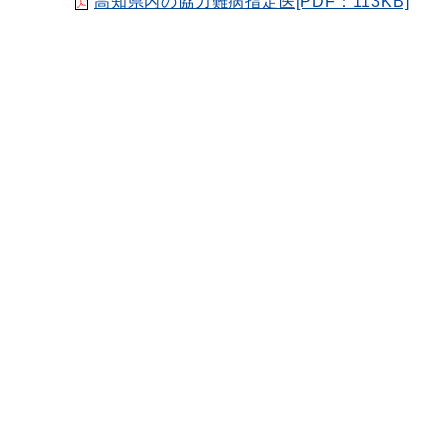
高知県内の協力難病指定医[PDF：113KB]