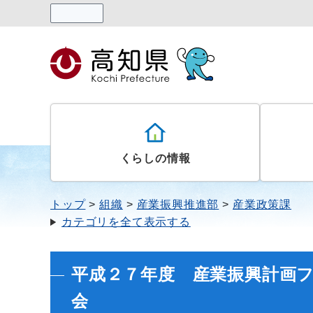
読み上げる
くらしの情報
トップ
組織
産業振興推進部
産業政策課
カテゴリを全て表示する
平成２７年度 産業振興計画フ
会