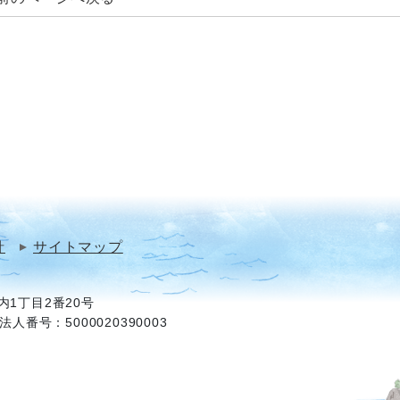
針
サイトマップ
1丁目2番20号
法人番号：5000020390003