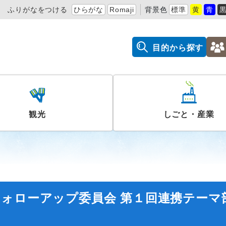
ふりがなをつける
ひらがな
Romaji
背景色
標準
黄
青
目的から探す
観光
しごと・産業
ォローアップ委員会 第１回連携テーマ