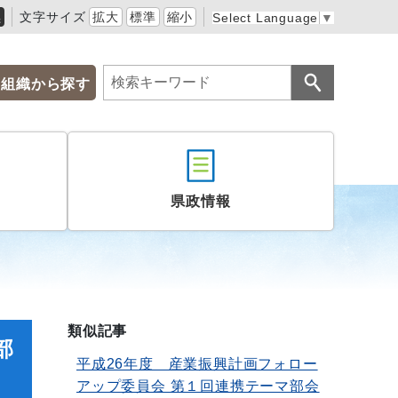
黒
文字サイズ
拡大
標準
縮小
Select Language
▼
組織から探す
県政情報
類似記事
部
平成26年度 産業振興計画フォロー
アップ委員会 第１回連携テーマ部会