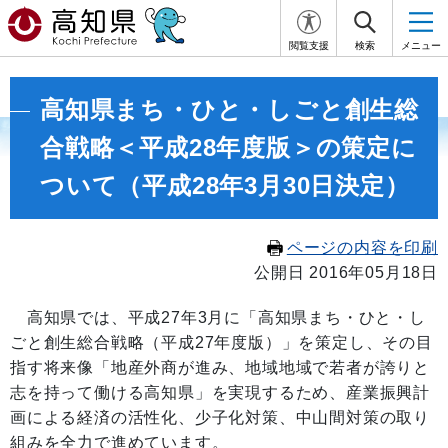
閲覧支援
検索
メニュー
高知県まち・ひと・しごと創生総
合戦略＜平成28年度版＞の策定に
ついて（平成28年3月30日決定）
ページの内容を印刷
公開日 2016年05月18日
高知県では、平成27年3月に「高知県まち・ひと・し
ごと創生総合戦略（平成27年度版）」を策定し、その目
指す将来像「地産外商が進み、地域地域で若者が誇りと
志を持って働ける高知県」を実現するため、産業振興計
画による経済の活性化、少子化対策、中山間対策の取り
組みを全力で進めています。