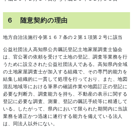
６ 随意契約の理由
地方自治法施行令第１６７条の２第１項第２号に該当
公益社団法人高知県公共嘱託登記土地家屋調査士協会
は、官公署の依頼を受けて土地の登記、調査等業務を行
うために設立された公益社団法人である。高知県内全域
の土地家屋調査士が加入する組織で、その専門的能力を
結集し組織的に一貫して処理を行っており、また、地図
混乱地域等における筆界の確認作業や地図訂正の登記に
必要な判断力、調査能力を持ち、不動産の表示に関する
登記に必要な調査、測量、登記の嘱託手続等に精通して
いる。したがって、県内において限られた期間内に当該
業務を適正かつ迅速に遂行する能力を備えている法人
は、同法人以外にない。