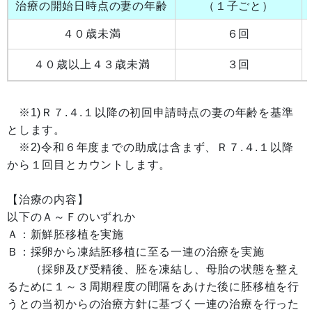
治療の開始日時点の妻の年齢
（１子ごと）
４０歳未満
６回
４０歳以上４３歳未満
３回
※1)Ｒ７.４.１以降の初回申請時点の妻の年齢を基準
とします。
※2)令和６年度までの助成は含まず、Ｒ７.４.１以降
から１回目とカウントします。
【治療の内容】
以下のＡ～Ｆのいずれか
Ａ：新鮮胚移植を実施
Ｂ：採卵から凍結胚移植に至る一連の治療を実施
（採卵及び受精後、胚を凍結し、母胎の状態を整え
るために１～３周期程度の間隔をあけた後に胚移植を行
うとの当初からの治療方針に基づく一連の治療を行った