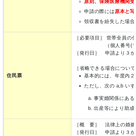
原則、保険医療機関受
申請の際には
原本と写
領収書を紛失した場合
［必要項目］ 世帯全員の
（個人番号(マイナ
［発行日］ 申請より３か
［省略できる場合について
住民票
基本的には、年度内２
ただし、次の a,b 
事実婚関係にある
出産等により助成
［概 要］ 法律上の婚姻
［発行日］ 申請より３か