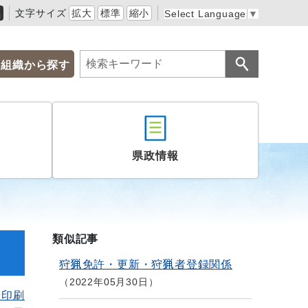
黒
文字サイズ
拡大
標準
縮小
Select Language
▼
組織から探す
県政情報
類似記事
狩猟免許・更新・狩猟者登録関係
2022年05月30日
を印刷