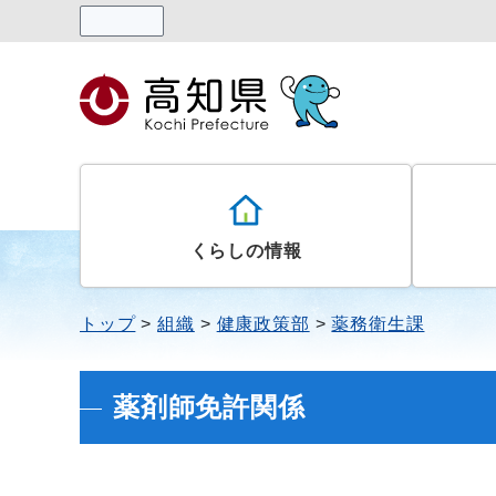
読み上げる
くらしの情報
トップ
組織
健康政策部
薬務衛生課
薬剤師免許関係