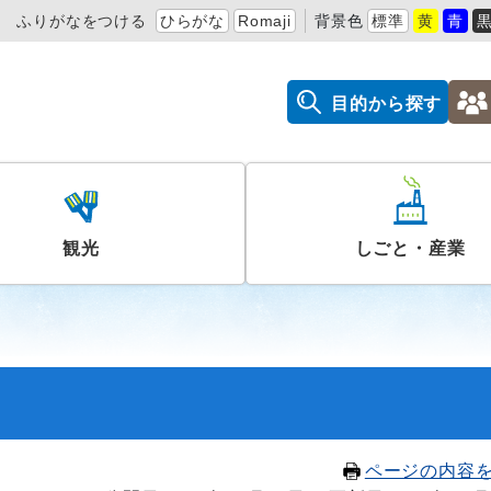
ふりがなをつける
ひらがな
Romaji
背景色
標準
黄
青
目的から探す
観光
しごと・産業
ページの内容