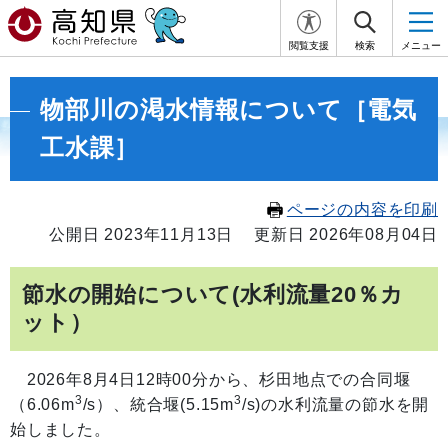
閲覧支援
検索
メニュー
物部川の渇水情報について［電気
工水課］
ページの内容を印刷
公開日 2023年11月13日
更新日 2026年08月04日
節水の開始について(水利流量20％カ
ット）
2026年8月4日12時00分から、杉田地点での合同堰
3
3
（6.06m
/s）、統合堰(5.15m
/s)の水利流量の節水を開
始しました。