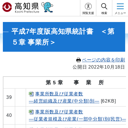
閲覧支援
検索
メニュー
平成7年度版高知県統計書 ＜第
５章 事業所＞
ページの内容を印刷
公開日 2022年10月18日
第 5 章 事 業 所
事業所数及び従業者数
39
―経営組織及び産業(中分類)別―
[62KB]
事業所数及び従業者数
40
―従業者規模及び産業(一部中分類)別(民営)―