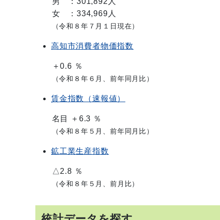
男 ：301,892人
女 ：334,969人
（令和８年７月１日現在）
高知市消費者物価指数
＋0.6 ％
（令和８年６月、前年同月比）
賃金指数（速報値）
名目 ＋6.3 ％
（令和８年５月、前年同月比）
鉱工業
生産指数
△2.8 ％
（令和８年５月、前月比）
統計データを探す