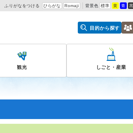
ふりがなをつける
ひらがな
Romaji
背景色
標準
黄
青
目的から探す
観光
しごと・産業