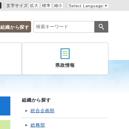
黒
文字サイズ
拡大
標準
縮小
Select Language
▼
組織から探す
県政情報
組織から探す
総合企画部
総務部