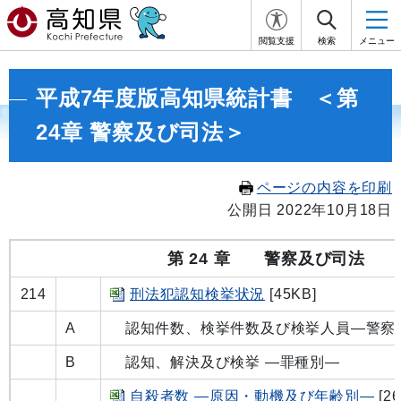
閲覧支援
検索
メニュー
平成7年度版高知県統計書 ＜第
24章 警察及び司法＞
ページの内容を印刷
公開日 2022年10月18日
第 24 章 警察及び司法
214
刑法犯認知検挙状況
[45KB]
A
認知件数、検挙件数及び検挙人員―警察
B
認知、解決及び検挙 ―罪種別―
自殺者数 ―原因・動機及び年齢別―
[26