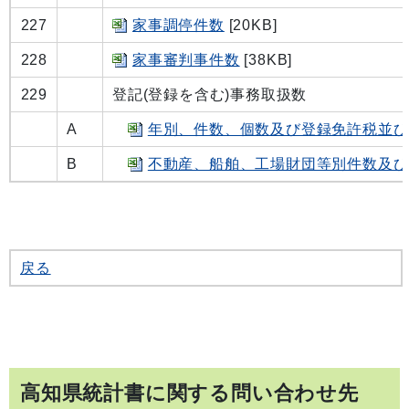
227
家事調停件数
[20KB]
228
家事審判事件数
[38KB]
229
登記(登録を含む)事務取扱数
A
年別、件数、個数及び登録免許税並び
B
不動産、船舶、工場財団等別件数及び
戻る
高知県統計書に関する問い合わせ先