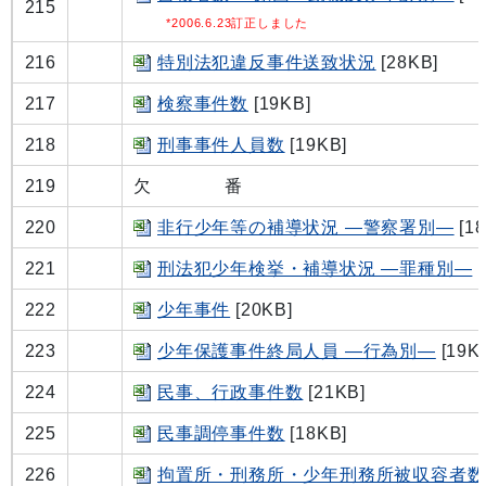
215
*2006.6.23訂正しました
216
特別法犯違反事件送致状況
[28KB]
217
検察事件数
[19KB]
218
刑事事件人員数
[19KB]
219
欠 番
220
非行少年等の補導状況 ―警察署別―
[18
221
刑法犯少年検挙・補導状況 ―罪種別―
[
222
少年事件
[20KB]
223
少年保護事件終局人員 ―行為別―
[19K
224
民事、行政事件数
[21KB]
225
民事調停事件数
[18KB]
226
拘置所・刑務所・少年刑務所被収容者数