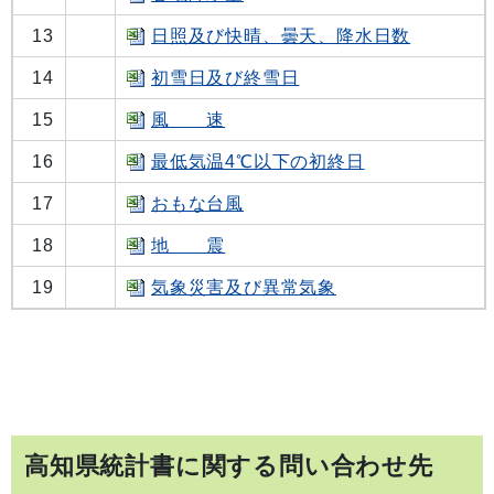
13
日照及び快晴、曇天、降水日数
14
初雪日及び終雪日
15
風 速
16
最低気温4℃以下の初終日
17
おもな台風
18
地 震
19
気象災害及び異常気象
高知県統計書に関する問い合わせ先