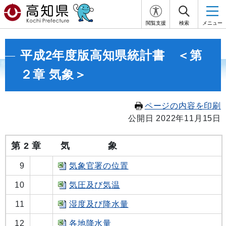
閲覧支援
検索
メニュー
平成2年度版高知県統計書 ＜第
２章 気象＞
ページの内容を印刷
公開日 2022年11月15日
第 2 章 気 象
9
気象官署の位置
10
気圧及び気温
11
湿度及び降水量
12
各地降水量