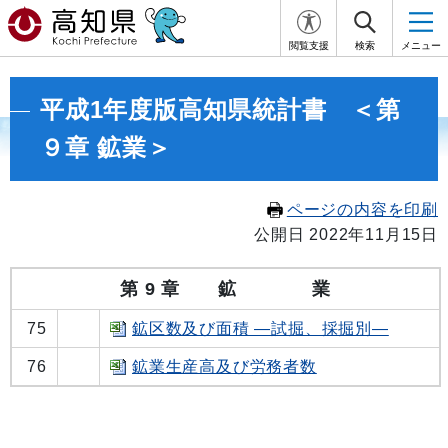
閲覧支援
検索
メニュー
平成1年度版高知県統計書 ＜第
９章 鉱業＞
ページの内容を印刷
公開日 2022年11月15日
第 9 章 鉱 業
75
鉱区数及び面積 ―試掘、採掘別―
76
鉱業生産高及び労務者数