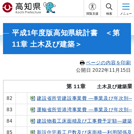
閲覧支援
検索
メニュー
平成1年度版高知県統計書 ＜第
11章 土木及び建築＞
ページの内容を印刷
公開日 2022年11月15日
第 11章
業
土木及び建築
82
建設省所管建設事業費 ―事業及び年次別―
83
運輸省所管港湾事業費 ―事業及び年次別―
84
建設物着工床面積及び工事費予定額―建築
85
新設住宅着工戸数及び床面積―利用関係及