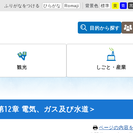
ふりがなをつける
ひらがな
Romaji
背景色
標準
黄
青
目的から探す
観光
しごと・産業
第12章 電気、ガス及び水道＞
ページの内容