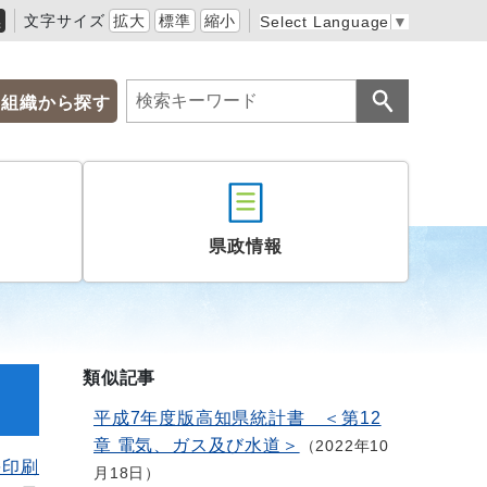
黒
文字サイズ
拡大
標準
縮小
Select Language
▼
組織から探す
県政情報
類似記事
平成7年度版高知県統計書 ＜第12
章 電気、ガス及び水道＞
2022年10
を印刷
月18日