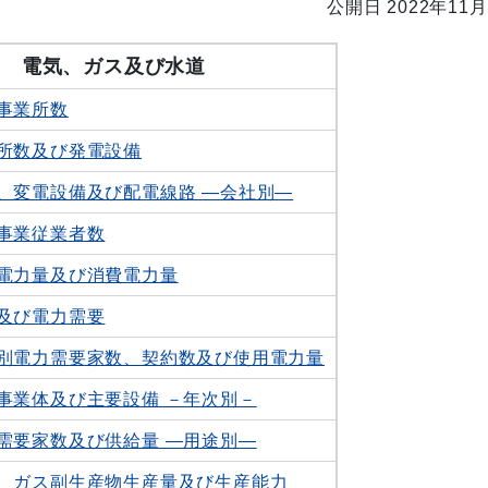
公開日 2022年11月
章
電気、ガス及び水道
事業所数
所数及び発電設備
、変電設備及び配電線路 ―会社別―
事業従業者数
電力量及び消費電力量
及び電力需要
別電力需要家数、契約数及び使用電力量
事業体及び主要設備 －年次別－
需要家数及び供給量 ―用途別―
、ガス副生産物生産量及び生産能力