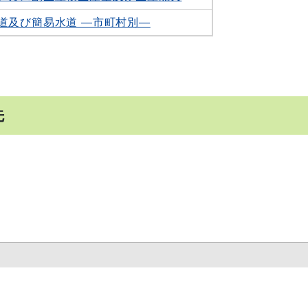
道及び簡易水道 ―市町村別―
先