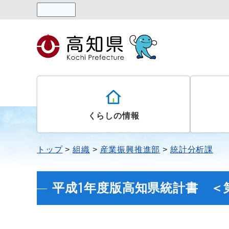
読み上げる
くらしの情報
トップ
組織
産業振興推進部
統計分析課
平成1年度版高知県統計書 ＜