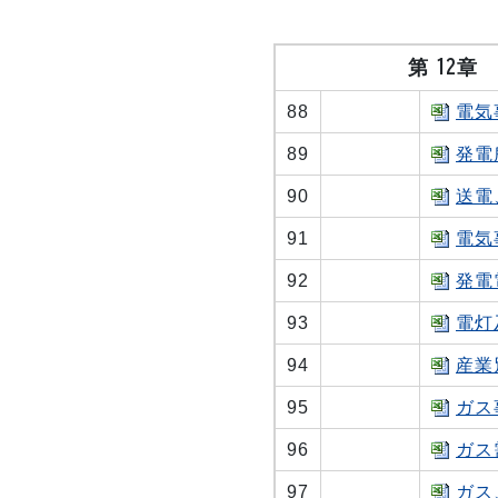
第 12
88
電気
89
発電
90
送電
91
電気
92
発電
93
電灯
94
産業
95
ガス
96
ガス
97
ガス