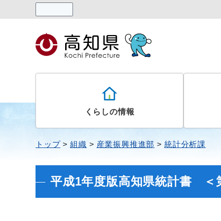
読み上げる
くらしの情報
トップ
組織
産業振興推進部
統計分析課
平成1年度版高知県統計書 ＜第