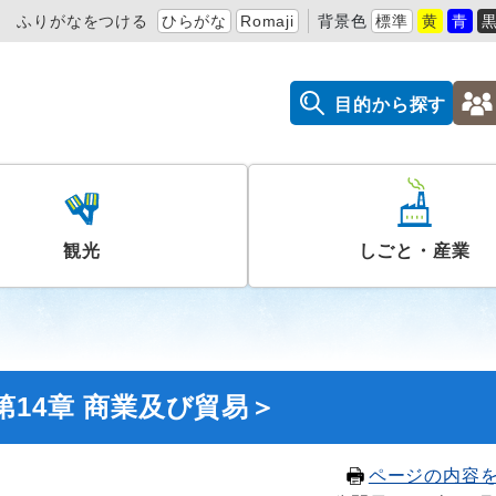
ふりがなをつける
ひらがな
Romaji
背景色
標準
黄
青
目的から探す
観光
しごと・産業
14章 商業及び貿易＞
ページの内容