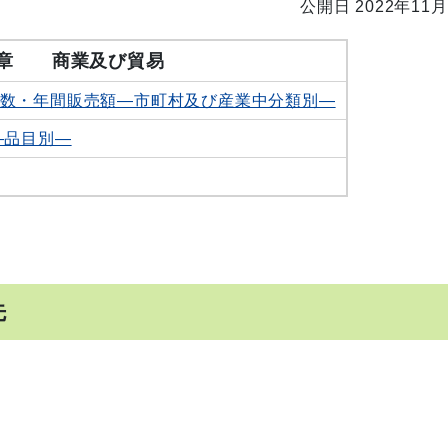
公開日 2022年11月
4 章
商業及び貿易
数・年間販売額―市町村及び産業中分類別―
―品目別―
先