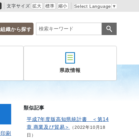
黒
文字サイズ
拡大
標準
縮小
Select Language
▼
組織から探す
県政情報
類似記事
平成7年度版高知県統計書 ＜第14
章 商業及び貿易＞
2022年10月18
を印刷
日