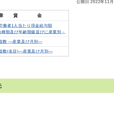
公開日 2022年11月
17 章 賃 金
労働者1人当たり現金給与額
の種類及び年齢階級並びに産業別－
指数 ―産業及び月別―
指数(名目)―産業及び月別―
先