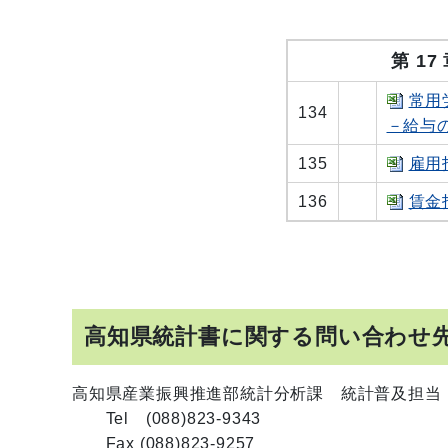
第 
常用
134
－給与
135
雇用
136
賃金
高知県統計書に関する問い合わせ
高知県産業振興推進部統計分析課 統計普及担当
Tel (088)823-9343
Fax (088)823-9257