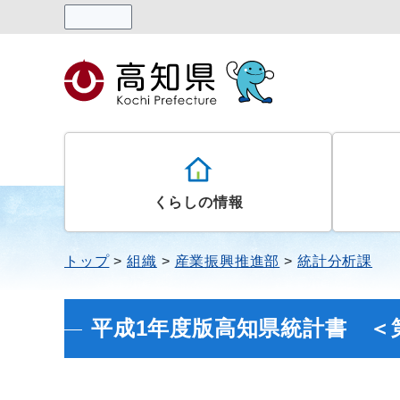
読み上げる
くらしの情報
トップ
組織
産業振興推進部
統計分析課
平成1年度版高知県統計書 ＜第