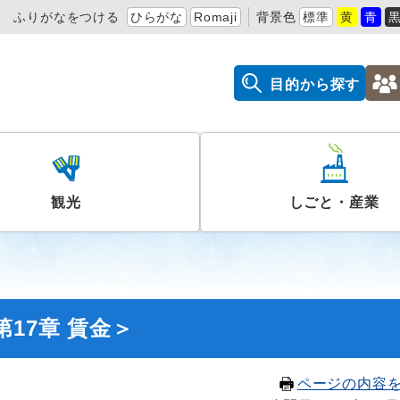
ふりがなをつける
ひらがな
Romaji
背景色
標準
黄
青
目的から探す
観光
しごと・産業
17章 賃金＞
ページの内容