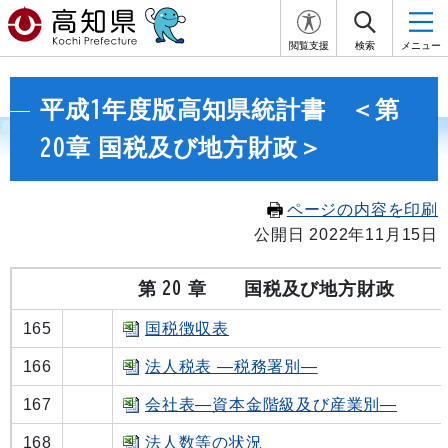
閲覧支援
検索
メニュー
平成1年度版高知県統計書 ＜第
20章 国税及び地方財政＞
ページの内容を印刷
公開日 2022年11月15日
第 20 章
国税及び地方財政
165
国税徴収表
166
法人税表 ―税務署別―
167
会社表―資本金階級及び産業別―
168
法人数等の状況