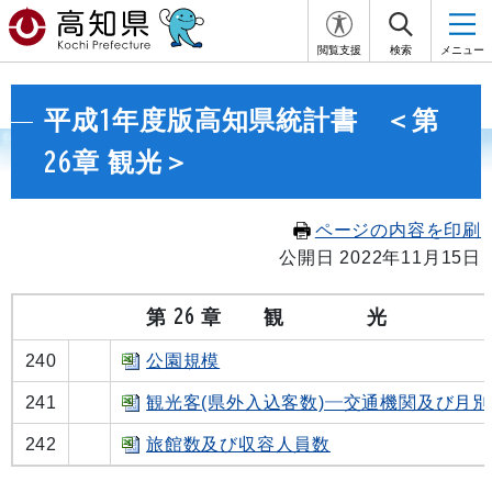
閲覧支援
検索
メニュー
平成1年度版高知県統計書 ＜第
26章 観光＞
ページの内容を印刷
公開日 2022年11月15日
第 26 章 観 光
240
公園規模
241
観光客(県外入込客数)―交通機関及び月
242
旅館数及び収容人員数