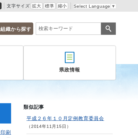
黒
文字サイズ
拡大
標準
縮小
Select Language
▼
組織から探す
県政情報
類似記事
平成２６年１０月定例教育委員会
2014年11月15日
を印刷