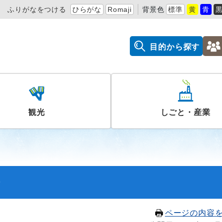
ふりがなをつける
ひらがな
Romaji
背景色
標準
黄
青
目的から探す
観光
しごと・産業
会
ページの内容