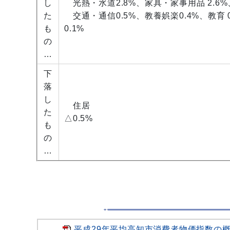
し
光熱・水道2.8%、家具・家事用品 2.6%、
た
交通・通信0.5%、教養娯楽0.4%、教育 
も
0
の
…
下
落
し
住居
た
△0
も
の
…
平成29年平均高知市消費者物価指数の概況[