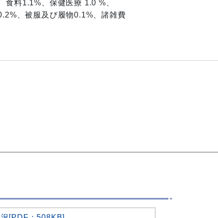
食料1.1%、保健医療 1.0 %、
0.2%、被服及び履物0.1%、諸雑費
.1%
.5
PDF：508KB]