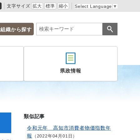
黒
文字サイズ
拡大
標準
縮小
Select Language
▼
組織から探す
県政情報
類似記事
令和元年 高知市消費者物価指数年
報
2022年04月01日