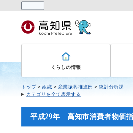
読み上げる
くらしの情報
トップ
組織
産業振興推進部
統計分析課
カテゴリを全て表示する
平成29年 高知市消費者物価