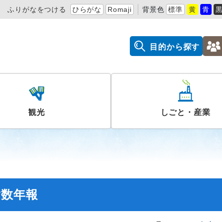
ふりがなをつける
ひらがな
Romaji
背景色
標準
黄
青
目的から探す
観光
しごと・産業
指数年報