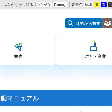
ふりがなをつける
ひらがな
Romaji
背景色
標準
黄
青
目的から探す
観光
しごと・産業
行動マニュアル