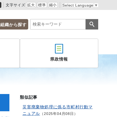
黒
文字サイズ
拡大
標準
縮小
Select Language
▼
組織から探す
県政情報
類似記事
災害廃棄物処理に係る市町村行動マ
ニュアル
2025年04月08日