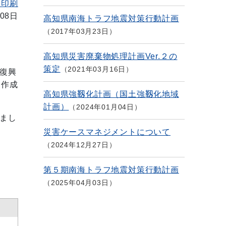
を印刷
08日
高知県南海トラフ地震対策行動計画
2017年03月23日
高知県災害廃棄物処理計画Ver.２の
策定
2021年03月16日
復興
を作成
高知県強靱化計画（国土強靱化地域
計画）
2024年01月04日
まし
災害ケースマネジメントについて
2024年12月27日
第５期南海トラフ地震対策行動計画
2025年04月03日