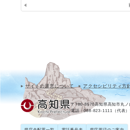
サイトの運営について
アクセシビリティ方
〒780-8570
高知県高知市丸ノ内
電話：088-823-1111（代表）
県庁舎配置一覧
電話番号表
県庁周辺のご案内