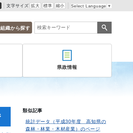
黒
文字サイズ
拡大
標準
縮小
Select Language
▼
組織から探す
県政情報
類似記事
ジ
統計データ（平成30年度 高知県の
森林・林業・木材産業）のページ