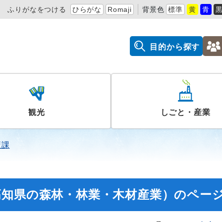
ふりがなをつける
ひらがな
Romaji
背景色
標準
黄
青
目的から探す
観光
しごと・産業
策課
高知県の森林・林業・木材産業）のペー