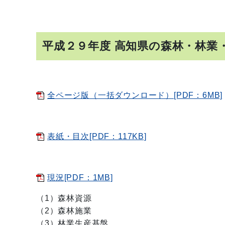
平成２９年度 高知県の森林・林業
全ページ版（一括ダウンロード）[PDF：6MB]
表紙・目次[PDF：117KB]
現況[PDF：1MB]
（1）森林資源
（2）森林施業
（3）林業生産基盤