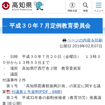
閲覧支援
検索
メニュー
平成３０年７月定例教育委員会
ページの内容を印刷
公開日 2019年02月07日
・ 日時 平成３０年７月２０日（金曜日） １３
時３
０分から１３時５３分まで
・ 場所 高知県庁西庁舎２階 教育委員室
・ 議題
付議事件２件
第１号 「高知県図書館振興計画」の策定に関する議
案
付議第１号資料[PDF：6MB]
第２号 平成31年春の叙勲候補者（教育功労）推薦議
案 [非公開]