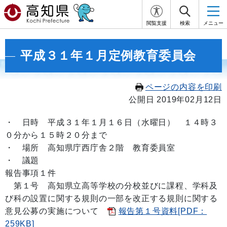
閲覧支援
検索
メニュー
平成３１年１月定例教育委員会
ページの内容を印刷
公開日 2019年02月12日
・ 日時 平成３１年１月１６日（水曜日） １４
時３
０分から１５時２０分まで
・ 場所 高知県庁西庁舎２階 教育委員室
・ 議題
報告事項１件
第１号 高知県立高等学校の分校並びに課程、学科及
び科の設置に関する規則の一部を改正する規則に関する
意見公募の実施について
報告第１号資料[PDF：
259KB]