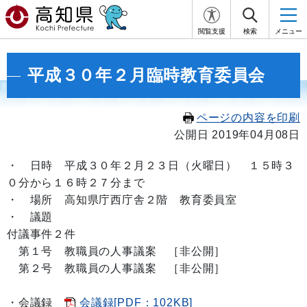
閲覧支援
検索
メニュー
平成３０年２月臨時教育委員会
ページの内容を印刷
公開日 2019年04月08日
・ 日時 平成３０年２月２３日（火
曜日） １５時
３
０分から１６時２７分まで
・ 場所 高知県庁西庁舎２階 教育委員室
・ 議題
付議事件２件
第１号 教職員の人事議案 ［非公開］
第２号 教職員の人事議案 ［非公開］
・会議録
会議録[PDF：102KB]