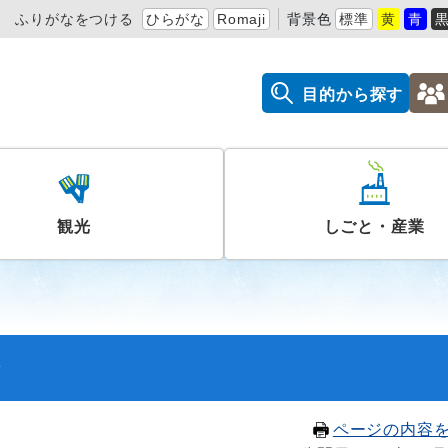
ふりがなをつける
ひらがな
Romaji
背景色
標準
黄
青
目的から探す
観光
しごと・産業
会
ページの内容