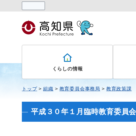
読み上げる
くらしの情報
トップ
組織
教育委員会事務局
教育政策課
平成３０年１月臨時教育委員