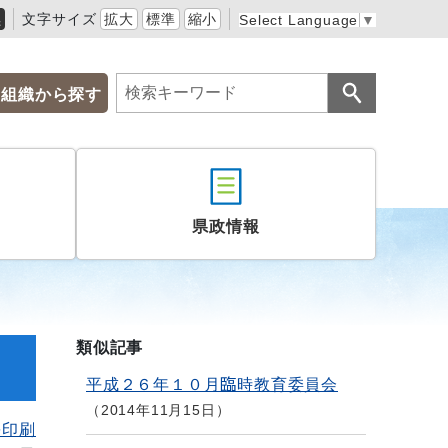
黒
文字サイズ
拡大
標準
縮小
Select Language
▼
組織から探す
県政情報
類似記事
平成２６年１０月臨時教育委員会
2014年11月15日
を印刷