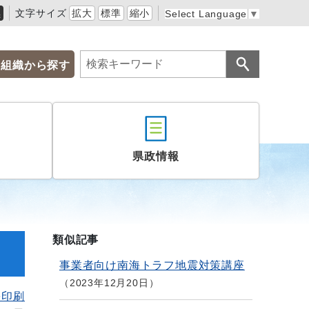
黒
文字サイズ
拡大
標準
縮小
Select Language
▼
組織から探す
県政情報
類似記事
事業者向け南海トラフ地震対策講座
2023年12月20日
を印刷