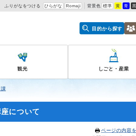
ふりがなをつける
ひらがな
Romaji
背景色
標準
黄
青
目的から探す
観光
しごと・産業
策課
講座について
ページの内容