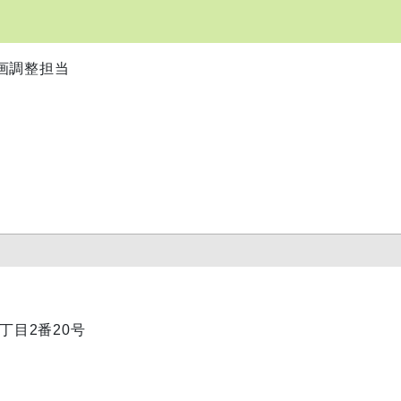
画調整担当
1丁目2番20号