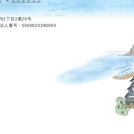
針
サイトマップ
1丁目2番20号
法人番号：5000020390003