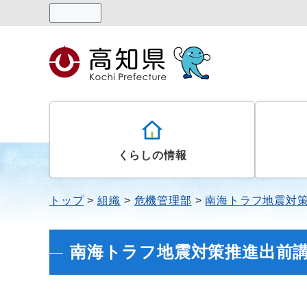
読み上げる
くらしの情報
トップ
組織
危機管理部
南海トラフ地震対
南海トラフ地震対策推進出前