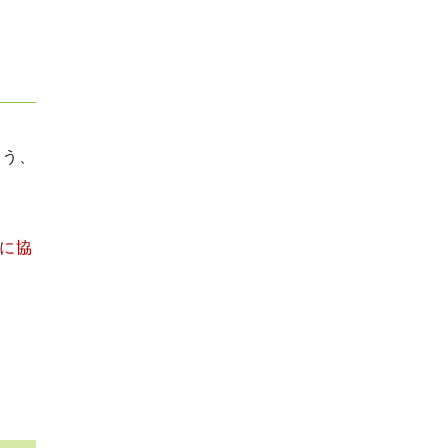
よう、
に協